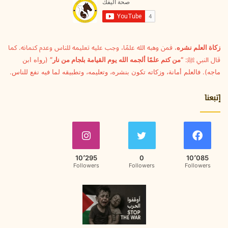
ل
ك
ت
ر
و
زكاة العلم نشره
، فمن وهبه الله علمًا، وجب عليه تعليمه للناس وعدم كتمانه. كما
ن
قال النبي ﷺ:
“من كتم علمًا ألجمه الله يوم القيامة بلجام من نار”
(رواه ابن
ي
ماجه). فالعلم أمانة، وزكاته تكون بنشره، وتعليمه، وتطبيقه لما فيه نفع للناس.
إتبعنا
10٬295
0
10٬085
Followers
Followers
Followers