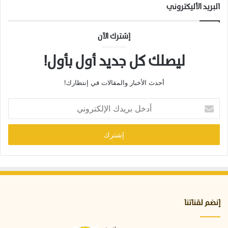
د
البريد الأليكتروني
د
أ
ق
إشترك الآن
د
ا
ليصلك كل جديد أول بأول!
م
ا
أحدث الأخبار والمقالات في إنتظارك!
ل
ص
أ
ق
د
و
خ
ر
ل
ب
ر
ي
د
ك
ا
إنضم لقناتنا
ل
إ