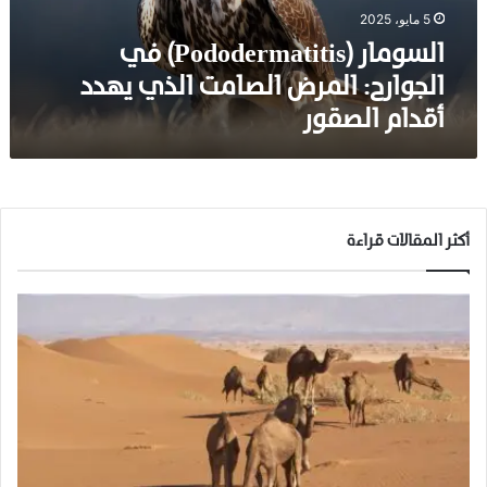
(
5 مايو، 2025
P
o
السومار (Pododermatitis) في
d
الجوارح: المرض الصامت الذي يهدد
o
أقدام الصقور
d
e
r
m
a
t
أكثر المقالات قراءة
i
t
i
s
)
ف
ي
ا
ل
ج
و