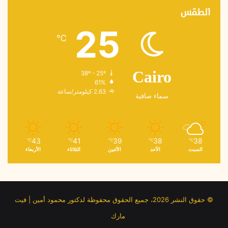
الطقس
25
℃
38º - 25º
Cairo
61%
2.63 كيلومتر/ساعة
سماء صافية
43
41
39
38
38
℃
℃
℃
℃
℃
السبت
الأحد
الأثنين
الثلاثاء
الأربعاء
© حقوق النشر 2026، جميع الحقوق محفوظة لدكتور محمود أمين | فيت
مارك