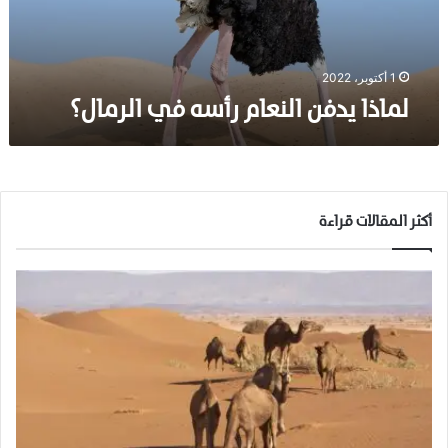
ف
ن
ا
ل
1 أكتوبر، 2022
ن
لماذا يدفن النعام رأسه في الرمال؟
ع
ا
م
ر
أ
س
أكثر المقالات قراءة
ه
ف
ي
ا
ل
ر
م
ا
ل
؟