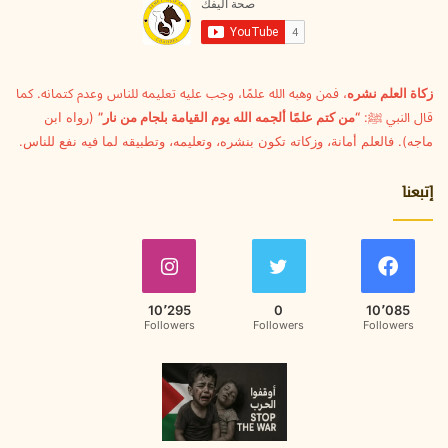
ل
ك
ت
ر
و
زكاة العلم نشره
، فمن وهبه الله علمًا، وجب عليه تعليمه للناس وعدم كتمانه. كما
ن
قال النبي ﷺ:
“من كتم علمًا ألجمه الله يوم القيامة بلجام من نار”
(رواه ابن
ي
ماجه). فالعلم أمانة، وزكاته تكون بنشره، وتعليمه، وتطبيقه لما فيه نفع للناس.
إتبعنا
10٬295
0
10٬085
Followers
Followers
Followers