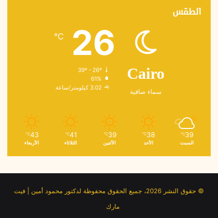
الطقس
26
℃
39º - 26º
Cairo
61%
3.02 كيلومتر/ساعة
سماء صافية
43
41
39
38
39
℃
℃
℃
℃
℃
السبت
الأحد
الأثنين
الثلاثاء
الأربعاء
© حقوق النشر 2026، جميع الحقوق محفوظة لدكتور محمود أمين | فيت
مارك