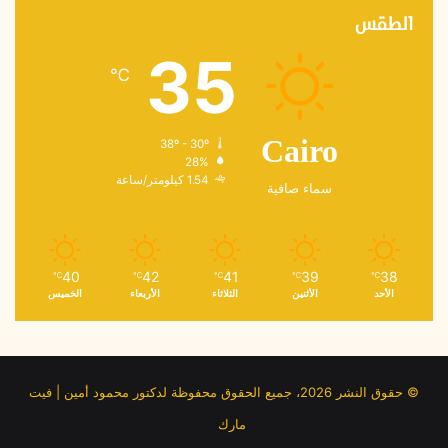
الطقس
35
℃
38º - 30º
Cairo
28%
1.54 كيلومتر/ساعة
سماء صافية
40
42
41
39
38
℃
℃
℃
℃
℃
الأحد
الأثنين
الثلاثاء
الأربعاء
الخميس
© حقوق النشر 2026، جميع الحقوق محفوظة لدكتور محمود أمين | فيت
مارك