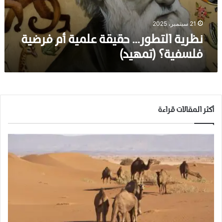
ت
ط
و
21 سبتمبر، 2025
ر
نظرية التطور… حقيقة علمية أم فرضية
…
فلسفية؟ (تمهيد)
ح
ق
ي
ق
ة
ع
أكثر المقالات قراءة
ل
م
ي
ة
أ
م
ف
ر
ض
ي
ة