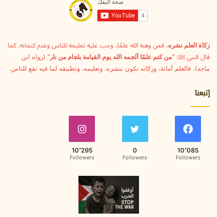
ل
ك
ت
ر
و
زكاة العلم نشره
، فمن وهبه الله علمًا، وجب عليه تعليمه للناس وعدم كتمانه. كما
ن
قال النبي ﷺ:
“من كتم علمًا ألجمه الله يوم القيامة بلجام من نار”
(رواه ابن
ي
ماجه). فالعلم أمانة، وزكاته تكون بنشره، وتعليمه، وتطبيقه لما فيه نفع للناس.
إتبعنا
10٬295
0
10٬085
Followers
Followers
Followers