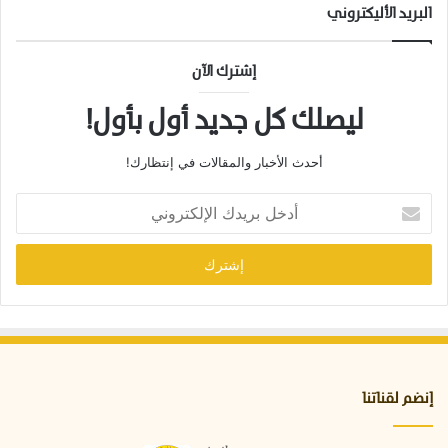
ل
البريد الأليكتروني
آ
ن
؟
إشترك الآن
(
1
ليصلك كل جديد أول بأول!
/
6
أحدث الأخبار والمقالات في إنتظارك!
)
أ
د
خ
ل
ب
ر
ي
د
ك
ا
إنضم لقناتنا
ل
إ