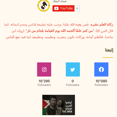
ل
ك
ت
ر
و
زكاة العلم نشره
، فمن وهبه الله علمًا، وجب عليه تعليمه للناس وعدم كتمانه. كما
ن
قال النبي ﷺ:
“من كتم علمًا ألجمه الله يوم القيامة بلجام من نار”
(رواه ابن
ي
ماجه). فالعلم أمانة، وزكاته تكون بنشره، وتعليمه، وتطبيقه لما فيه نفع للناس.
إتبعنا
10٬295
0
10٬085
Followers
Followers
Followers