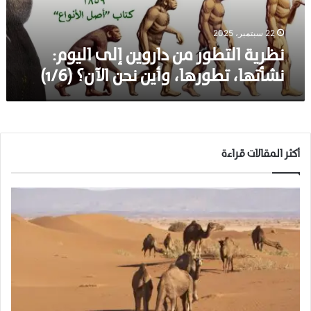
ت
ط
و
22 سبتمبر، 2025
ر
نظرية التطور من داروين إلى اليوم:
م
نشأتها، تطورها، وأين نحن الآن؟ (1/6)
ن
د
ا
ر
و
ي
أكثر المقالات قراءة
ن
إ
ل
ى
ا
ل
ي
و
م
:
ن