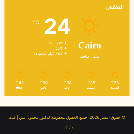
الطقس
24
℃
38º - 24º
Cairo
50%
2.94 كيلومتر/ساعة
سماء صافية
42
39
38
38
38
℃
℃
℃
℃
℃
الجمعة
السبت
الأحد
الأثنين
الثلاثاء
© حقوق النشر 2026، جميع الحقوق محفوظة لدكتور محمود أمين | فيت
مارك