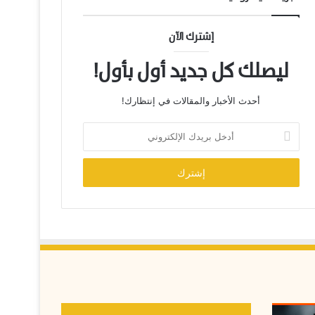
إشترك الآن
ليصلك كل جديد أول بأول!
أحدث الأخبار والمقالات في إنتظارك!
أ
د
خ
ل
ب
ر
ي
د
ك
ا
ل
إ
ل