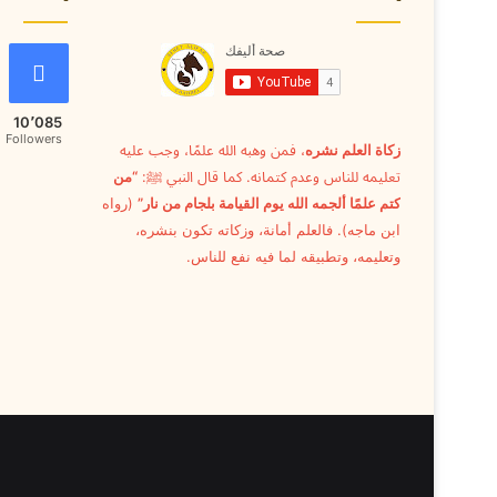
10٬085
Followers
زكاة العلم نشره
، فمن وهبه الله علمًا، وجب عليه
تعليمه للناس وعدم كتمانه. كما قال النبي ﷺ:
“من
كتم علمًا ألجمه الله يوم القيامة بلجام من نار”
(رواه
ابن ماجه). فالعلم أمانة، وزكاته تكون بنشره،
وتعليمه، وتطبيقه لما فيه نفع للناس.