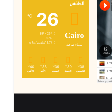
ك
الطقس
ت
26
ر
℃
و
ن
ي
38º - 26º
Cairo
69%
2.71 كيلومتر/ساعة
سماء صافية
40
38
39
39
38
℃
℃
℃
℃
℃
الخميس
الجمعة
السبت
الأحد
الأثنين