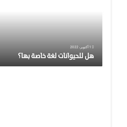
ل
ح
ي
و
ا
ن
ا
ت
1 أكتوبر، 2022
ل
هل للحيوانات لغة خاصة بها؟
غ
ة
خ
ا
ص
ة
ب
ه
ا
؟