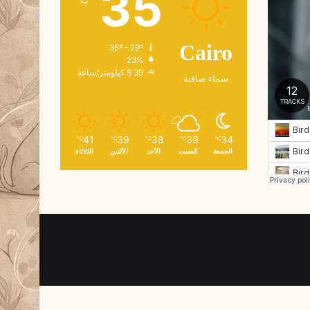
35
و
ن
ي
35º - 29º
Cairo
23%
5.39 كيلومتر/ساعة
سماء صافية
41
39
38
39
34
℃
℃
℃
℃
℃
الجمعة
السبت
الأحد
الأثنين
الثلاثاء