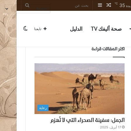
℃
35
مقال
إضافة
بحث
يدة
عشوائي
عمود
عن
جانبي
صحة أليفك TV
الدليل
الوضع
تابعنا
أكثر المقالات قراءة
المظلم
رعاية
الجمل: سفينة الصحراء التي لا تُهزم
17 أبريل، 2025