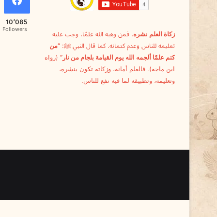
10٬085
Followers
زكاة العلم نشره
، فمن وهبه الله علمًا، وجب عليه
تعليمه للناس وعدم كتمانه. كما قال النبي ﷺ:
“من
كتم علمًا ألجمه الله يوم القيامة بلجام من نار”
(رواه
ابن ماجه). فالعلم أمانة، وزكاته تكون بنشره،
وتعليمه، وتطبيقه لما فيه نفع للناس.