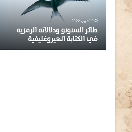
س
ن
و
ن
3 أكتوبر، 2022
و
طائر السنونو ودلالاته الرمزيه
و
في الكتابة الهيروغليفية
د
ل
ا
ل
ا
ت
ه
ا
ل
ر
م
ز
ي
ه
ف
ي