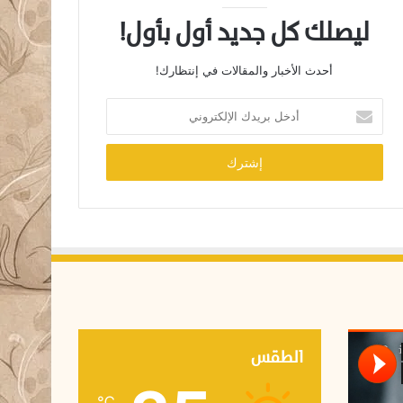
ليصلك كل جديد أول بأول!
أحدث الأخبار والمقالات في إنتظارك!
أ
د
خ
ل
ب
ر
ي
د
ك
ا
ل
إ
ل
ك
الطقس
ت
ر
℃