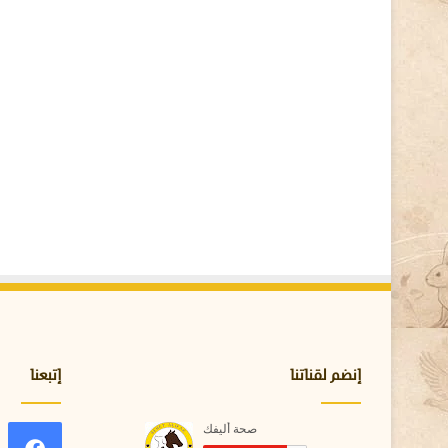
ا
ل
ك
ت
ا
ب
ة
ا
ل
ه
ي
ر
و
غ
ل
ي
ف
ي
إنضم لقناتنا
إتبعنا
ة