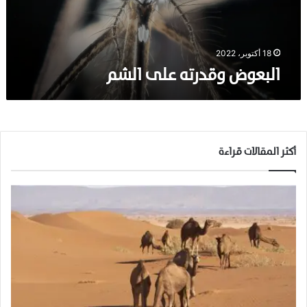
ق
د
ر
ت
18 أكتوبر، 2022
ه
البعوض وقدرته على الشم
ع
ل
ى
ا
ل
ش
أكثر المقالات قراءة
م