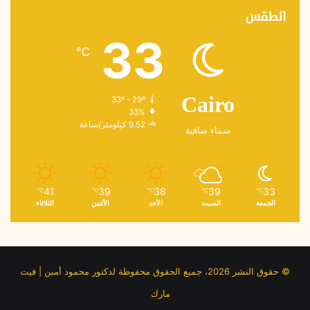
الطقس
33
℃
33º - 29º
Cairo
33%
9.52 كيلومتر/ساعة
سماء صافية
41
39
38
39
33
℃
℃
℃
℃
℃
الجمعة
السبت
الأحد
الأثنين
الثلاثاء
© حقوق النشر 2026، جميع الحقوق محفوظة لدكتور محمود أمين | فيت
مارك