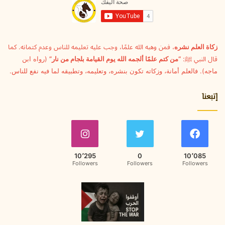
ل
ك
ت
ر
و
زكاة العلم نشره
، فمن وهبه الله علمًا، وجب عليه تعليمه للناس وعدم كتمانه. كما
ن
قال النبي ﷺ:
“من كتم علمًا ألجمه الله يوم القيامة بلجام من نار”
(رواه ابن
ي
ماجه). فالعلم أمانة، وزكاته تكون بنشره، وتعليمه، وتطبيقه لما فيه نفع للناس.
إتبعنا
10٬295
0
10٬085
Followers
Followers
Followers