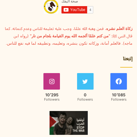
ف
ل
ة
ك
أ
ت
ث
ر
ن
و
زكاة العلم نشره
، فمن وهبه الله علمًا، وجب عليه تعليمه للناس وعدم كتمانه. كما
ا
ن
قال النبي ﷺ:
“من كتم علمًا ألجمه الله يوم القيامة بلجام من نار”
(رواه ابن
ء
ي
ماجه). فالعلم أمانة، وزكاته تكون بنشره، وتعليمه، وتطبيقه لما فيه نفع للناس.
ه
ا
إتبعنا
10٬295
0
10٬085
Followers
Followers
Followers