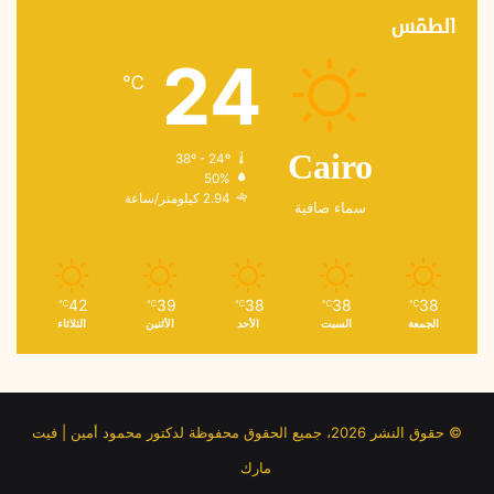
الطقس
24
℃
38º - 24º
Cairo
50%
2.94 كيلومتر/ساعة
سماء صافية
42
39
38
38
38
℃
℃
℃
℃
℃
الجمعة
السبت
الأحد
الأثنين
الثلاثاء
© حقوق النشر 2026، جميع الحقوق محفوظة لدكتور محمود أمين | فيت
مارك