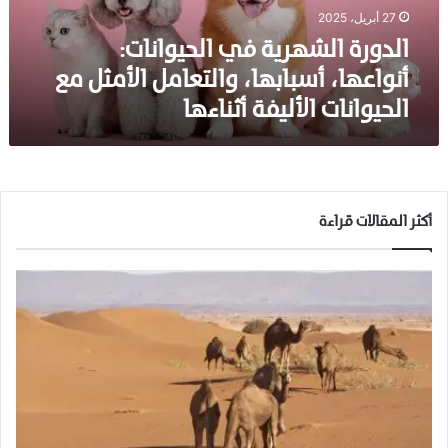
ل
27 أبريل، 2025
ش
ه
الدورة الشهرية في الحيوانات:
ر
أنواعها، أسبابها، والتعامل الأمثل مع
ي
الحيوانات الأليفة أثناءها
ة
ف
ي
ا
ل
ح
أكثر المقالات قراءة
ي
و
ا
ن
ا
ت
:
أ
ن
و
ا