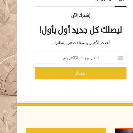
إشترك الآن
ليصلك كل جديد أول بأول!
أحدث الأخبار والمقالات في إنتظارك!
أ
د
خ
ل
ب
ر
ي
د
ك
ا
ل
إ
ل