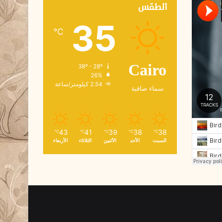
ك
الطقس
ت
35
ر
℃
و
ن
ي
38º - 28º
Cairo
26%
2.54 كيلومتر/ساعة
سماء صافية
43
41
39
38
38
℃
℃
℃
℃
℃
السبت
الأحد
الأثنين
الثلاثاء
الأربعاء