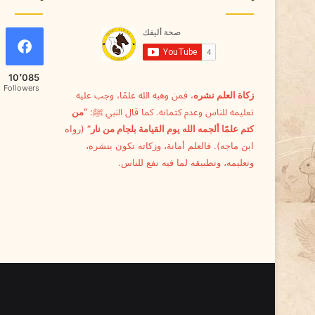
10٬085
Followers
زكاة العلم نشره
، فمن وهبه الله علمًا، وجب عليه
تعليمه للناس وعدم كتمانه. كما قال النبي ﷺ:
“من
كتم علمًا ألجمه الله يوم القيامة بلجام من نار”
(رواه
ابن ماجه). فالعلم أمانة، وزكاته تكون بنشره،
وتعليمه، وتطبيقه لما فيه نفع للناس.