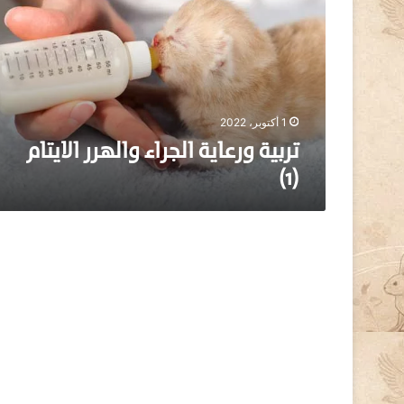
ي
ة
و
ر
ع
ا
ي
1 أكتوبر، 2022
ة
تربية ورعاية الجراء والهرر الايتام
ا
(1)
ل
ج
ر
ا
ء
و
ا
ل
ه
ر
ر
ا