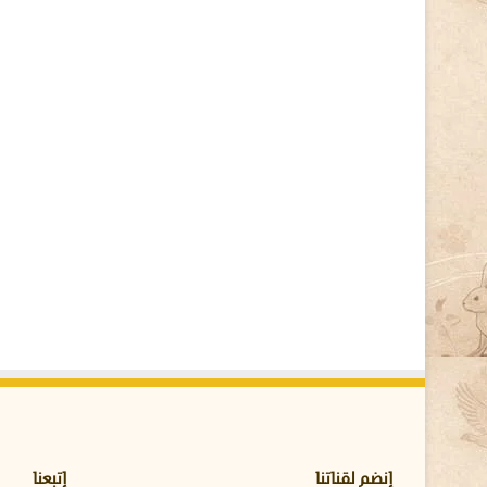
ل
ا
ي
ت
ا
م
(
1
)
إنضم لقناتنا
إتبعنا