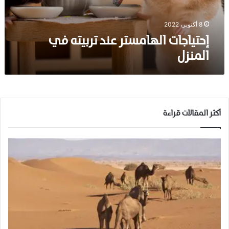
ت
ا
ل
8 أكتوبر، 2022
ه
إحتياجات الهامستر عند تربيته في
ا
المنزل
م
س
ت
ر
ع
ن
أكثر المقالات قراءة
د
ت
ر
ب
ي
ت
ه
ف
ي
ا
ل