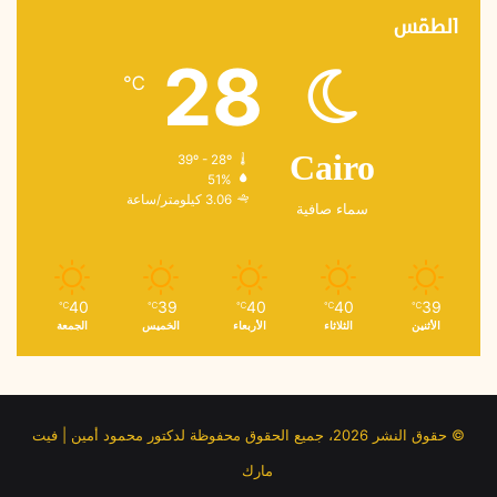
الطقس
28
℃
39º - 28º
Cairo
51%
3.06 كيلومتر/ساعة
سماء صافية
40
39
40
40
39
℃
℃
℃
℃
℃
الأثنين
الثلاثاء
الأربعاء
الخميس
الجمعة
© حقوق النشر 2026، جميع الحقوق محفوظة لدكتور محمود أمين | فيت
مارك