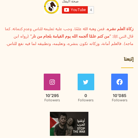
ل
ك
ت
ر
و
زكاة العلم نشره
، فمن وهبه الله علمًا، وجب عليه تعليمه للناس وعدم كتمانه. كما
ن
قال النبي ﷺ:
“من كتم علمًا ألجمه الله يوم القيامة بلجام من نار”
(رواه ابن
ي
ماجه). فالعلم أمانة، وزكاته تكون بنشره، وتعليمه، وتطبيقه لما فيه نفع للناس.
إتبعنا
10٬295
0
10٬085
Followers
Followers
Followers