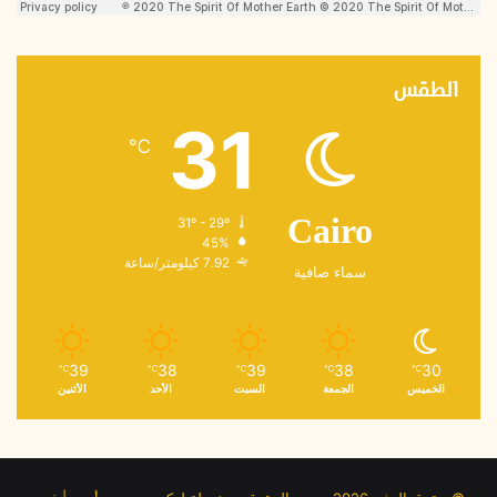
الطقس
31
℃
31º - 29º
Cairo
45%
7.92 كيلومتر/ساعة
سماء صافية
39
38
39
38
30
℃
℃
℃
℃
℃
الخميس
الجمعة
السبت
الأحد
الأثنين