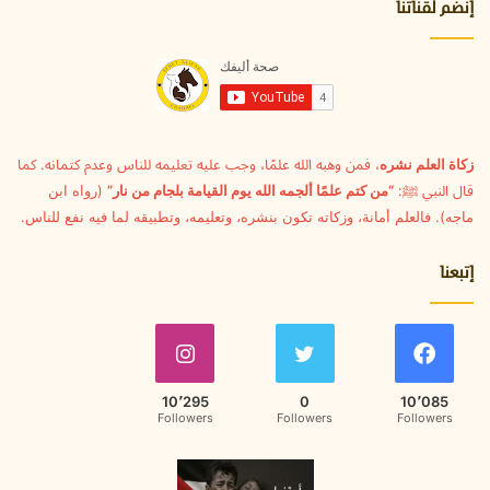
ا
إنضم لقناتنا
ل
إ
ل
ك
ت
ر
و
زكاة العلم نشره
، فمن وهبه الله علمًا، وجب عليه تعليمه للناس وعدم كتمانه. كما
ن
قال النبي ﷺ:
“من كتم علمًا ألجمه الله يوم القيامة بلجام من نار”
(رواه ابن
ي
ماجه). فالعلم أمانة، وزكاته تكون بنشره، وتعليمه، وتطبيقه لما فيه نفع للناس.
إتبعنا
10٬295
0
10٬085
Followers
Followers
Followers