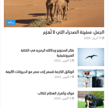
s
)
:
ا
رعاية
ل
ع
الجمل: سفينة الصحراء التي لا تُهزم
د
و
17 أبريل، 2025
ا
ل
طائر السنونو ودلالاته الرمزيه في الكتابة
خ
الهيروغليفية
ف
3 أكتوبر، 2022
ي
ف
الوثائق اللازمة للسفر إلى مصر مع الحيوانات الأليفة
ي
1 أكتوبر، 2022
إ
س
ط
ب
فوائد وأضرار العظام للكلاب
3 أكتوبر، 2022
ل
ا