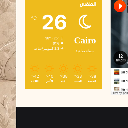
ك
الطقس
ت
26
ر
℃
و
ن
ي
38º - 25º
Cairo
61%
2.3 كيلومتر/ساعة
سماء صافية
42
40
38
38
38
℃
℃
℃
℃
℃
الجمعة
السبت
الأحد
الأثنين
الثلاثاء