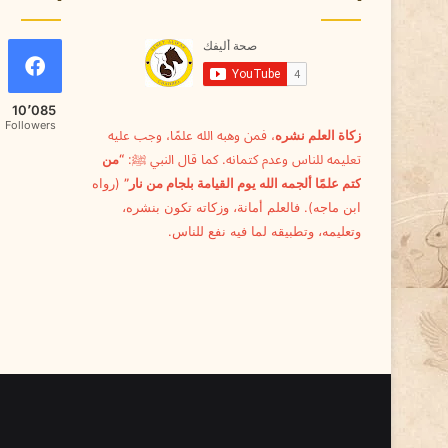
10٬085
Followers
زكاة العلم نشره
، فمن وهبه الله علمًا، وجب عليه
تعليمه للناس وعدم كتمانه. كما قال النبي ﷺ:
“من
كتم علمًا ألجمه الله يوم القيامة بلجام من نار”
(رواه
ابن ماجه). فالعلم أمانة، وزكاته تكون بنشره،
وتعليمه، وتطبيقه لما فيه نفع للناس.