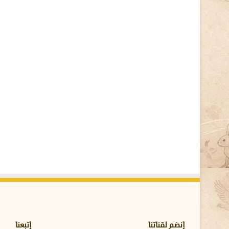
ل
ف
ط
ر
ي
ا
ت
ف
ي
ع
ق
و
ل
ا
ل
ح
ش
ر
ا
ت
!
إنضم لقناتنا
إتبعنا