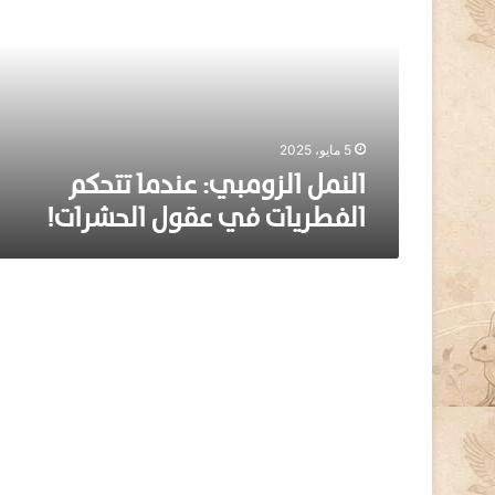
م
ل
ا
ل
ز
و
م
5 مايو، 2025
ب
النمل الزومبي: عندما تتحكم
ي
الفطريات في عقول الحشرات!
:
ع
ن
د
م
ا
ت
ت
ح
ك
م
ا