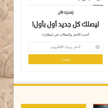
إشترك الآن
ليصلك كل جديد أول بأول!
أحدث الأخبار والمقالات في إنتظارك!
أ
د
خ
ل
ب
ر
ي
د
ك
ا
ل
إ
ل