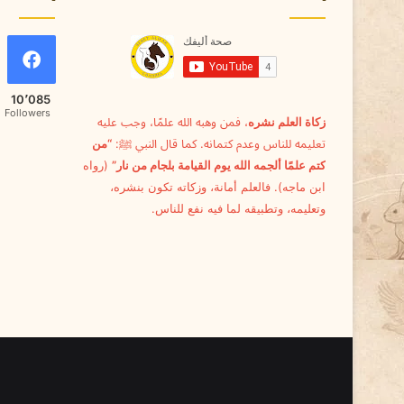
ي
ة
م
ت
ع
10٬085
م
Followers
زكاة العلم نشره
، فمن وهبه الله علمًا، وجب عليه
ق
تعليمه للناس وعدم كتمانه. كما قال النبي ﷺ:
“من
ة
كتم علمًا ألجمه الله يوم القيامة بلجام من نار”
(رواه
ابن ماجه). فالعلم أمانة، وزكاته تكون بنشره،
وتعليمه، وتطبيقه لما فيه نفع للناس.