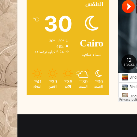
ك
الطقس
ت
30
ر
℃
و
ن
ي
30º - 29º
Cairo
48%
5.24 كيلومتر/ساعة
سماء صافية
41
39
38
39
30
℃
℃
℃
℃
℃
الجمعة
السبت
الأحد
الأثنين
الثلاثاء