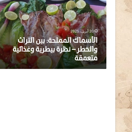
س
م
ا
ك
ا
20 أبريل، 2025
ل
م
الأسماك المملحة: بين التراث
م
والخطر – نظرة بيطرية وغذائية
ل
متعمقة
ح
ة
:
ب
ي
ن
ا
ل
ت
ر
ا
ث