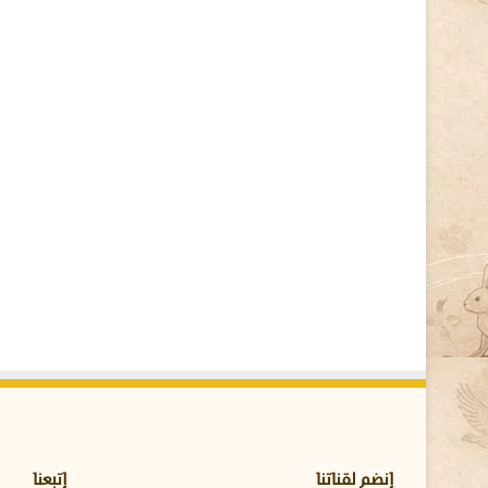
و
ا
ل
خ
ط
ر
–
ن
ظ
ر
ة
ب
ي
ط
ر
ي
ة
و
غ
ذ
ا
ئ
إنضم لقناتنا
إتبعنا