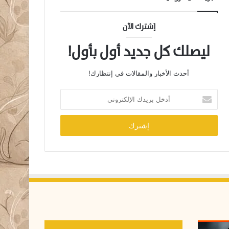
إشترك الآن
ليصلك كل جديد أول بأول!
أحدث الأخبار والمقالات في إنتظارك!
أ
د
خ
ل
ب
ر
ي
د
ك
ا
ل
إ
ل