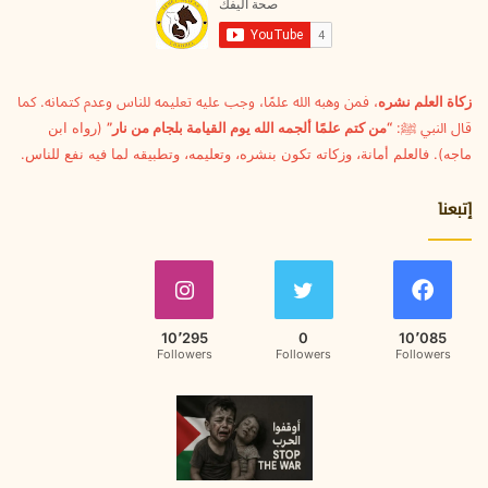
ل
ك
ت
ر
و
زكاة العلم نشره
، فمن وهبه الله علمًا، وجب عليه تعليمه للناس وعدم كتمانه. كما
ن
قال النبي ﷺ:
“من كتم علمًا ألجمه الله يوم القيامة بلجام من نار”
(رواه ابن
ي
ماجه). فالعلم أمانة، وزكاته تكون بنشره، وتعليمه، وتطبيقه لما فيه نفع للناس.
إتبعنا
10٬295
0
10٬085
Followers
Followers
Followers