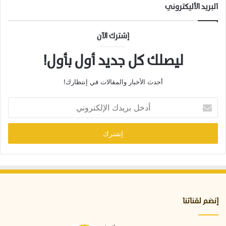
إ
البريد الأليكتروني
ع
ا
د
إشترك الآن
ة
ب
ليصلك كل جديد أول بأول!
ر
م
أحدث الأخبار والمقالات في إنتظارك!
ج
ت
أ
ه
د
ا
خ
ب
ل
ا
ب
ل
ر
ك
ي
ا
د
م
ك
ل
ا
إنضم لقناتنا
ل
إ