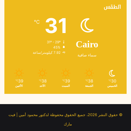
الطقس
31
℃
31º - 29º
Cairo
45%
7.92 كيلومتر/ساعة
سماء صافية
39
38
39
38
30
℃
℃
℃
℃
℃
الخميس
الجمعة
السبت
الأحد
الأثنين
© حقوق النشر 2026، جميع الحقوق محفوظة لدكتور محمود أمين | فيت
مارك