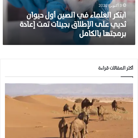
ع
3 أكتوبر، 2022
ل
م
ابتكر العلماء في الصين أول حيوان
ا
ثديي على الإطلاق بجينات تمت إعادة
ء
برمجتها بالكامل
ف
ي
ا
ل
ص
ي
أكثر المقالات قراءة
ن
أ
و
ل
ح
ي
و
ا
ن
ث
د