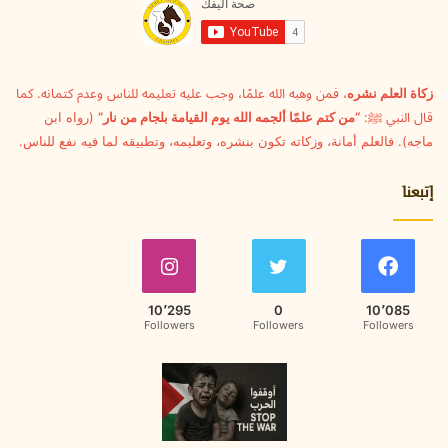
ل
ك
ت
ر
و
زكاة العلم نشره
، فمن وهبه الله علمًا، وجب عليه تعليمه للناس وعدم كتمانه. كما
ن
قال النبي ﷺ:
“من كتم علمًا ألجمه الله يوم القيامة بلجام من نار”
(رواه ابن
ي
ماجه). فالعلم أمانة، وزكاته تكون بنشره، وتعليمه، وتطبيقه لما فيه نفع للناس.
إتبعنا
10٬295
0
10٬085
Followers
Followers
Followers