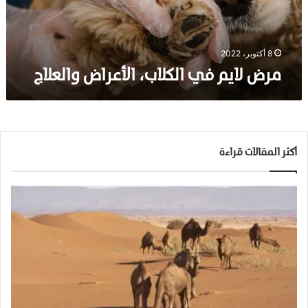
ف
ي
ا
ل
8 أكتوبر، 2022
ك
مرض لايم في الكلاب، الأعراض والعلاج
ل
ا
ب
،
ا
ل
أكثر المقالات قراءة
أ
ع
ر
ا
ض
و
ا
ل
ع
ل
ا