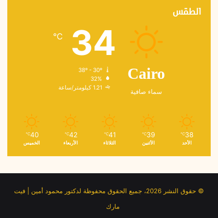
الطقس
34
℃
38º - 30º
Cairo
32%
1.21 كيلومتر/ساعة
سماء صافية
40
42
41
39
38
℃
℃
℃
℃
℃
الأحد
الأثنين
الثلاثاء
الأربعاء
الخميس
© حقوق النشر 2026، جميع الحقوق محفوظة لدكتور محمود أمين | فيت
مارك