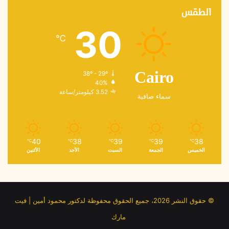
الطقس
30
℃
38º - 29º
Cairo
40%
3.52 كيلومتر/ساعة
سماء صافية
40
38
39
39
38
℃
℃
℃
℃
℃
الخميس
الجمعة
السبت
الأحد
الأثنين
© حقوق النشر 2026، جميع الحقوق محفوظة لدكتور محمود أمين | فيت
مارك