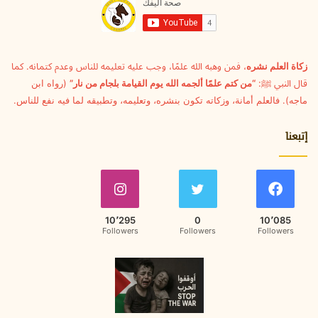
ل
ك
ت
ر
و
زكاة العلم نشره
، فمن وهبه الله علمًا، وجب عليه تعليمه للناس وعدم كتمانه. كما
ن
قال النبي ﷺ:
“من كتم علمًا ألجمه الله يوم القيامة بلجام من نار”
(رواه ابن
ي
ماجه). فالعلم أمانة، وزكاته تكون بنشره، وتعليمه، وتطبيقه لما فيه نفع للناس.
إتبعنا
10٬295
0
10٬085
Followers
Followers
Followers