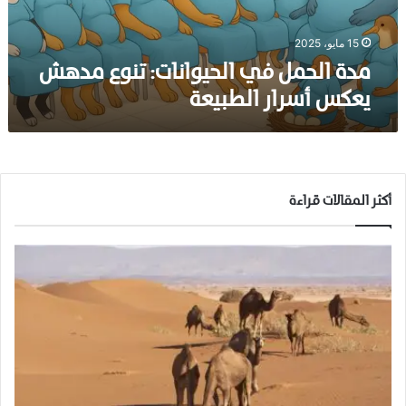
ل
ف
ي
15 مايو، 2025
ا
مدة الحمل في الحيوانات: تنوع مدهش
ل
يعكس أسرار الطبيعة
ح
ي
و
ا
ن
ا
أكثر المقالات قراءة
ت
:
ت
ن
و
ع
م
د
ه
ش
ي