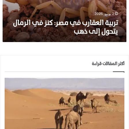
ع
ق
ا
2 يونيو، 2025
ر
تربية العقارب في مصر: كنز في الرمال
ب
يتحول إلى ذهب
ف
ي
م
ص
ر
:
أكثر المقالات قراءة
ك
ن
ز
ف
ي
ا
ل
ر
م
ا
ل