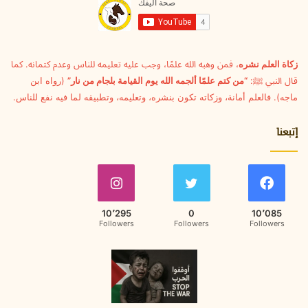
ل
ك
ت
ر
و
زكاة العلم نشره
، فمن وهبه الله علمًا، وجب عليه تعليمه للناس وعدم كتمانه. كما
ن
قال النبي ﷺ:
“من كتم علمًا ألجمه الله يوم القيامة بلجام من نار”
(رواه ابن
ي
ماجه). فالعلم أمانة، وزكاته تكون بنشره، وتعليمه، وتطبيقه لما فيه نفع للناس.
إتبعنا
10٬295
0
10٬085
Followers
Followers
Followers