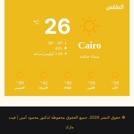
الطقس
26
℃
38º - 26º
Cairo
69%
2.48 كيلومتر/ساعة
سماء صافية
40
42
40
39
38
℃
℃
℃
℃
℃
الأحد
الأثنين
الثلاثاء
الأربعاء
الخميس
© حقوق النشر 2026، جميع الحقوق محفوظة لدكتور محمود أمين | فيت
مارك