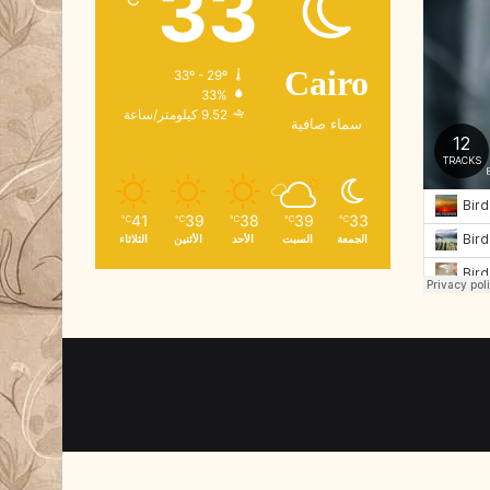
33
و
ن
ي
33º - 29º
Cairo
33%
9.52 كيلومتر/ساعة
سماء صافية
41
39
38
39
33
℃
℃
℃
℃
℃
الجمعة
السبت
الأحد
الأثنين
الثلاثاء