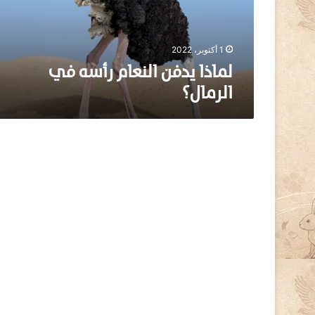
د
ف
ن
ا
1 أكتوبر، 2022
ل
لماذا يدفن النعام رأسه في
ن
الرمال؟
ع
ا
م
ر
أ
س
ه
ف
ي
ا
ل
ر
م
ا
ل
؟