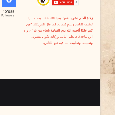
10٬085
Followers
زكاة العلم نشره
، فمن وهبه الله علمًا، وجب عليه
تعليمه للناس وعدم كتمانه. كما قال النبي ﷺ:
“من
كتم علمًا ألجمه الله يوم القيامة بلجام من نار”
(رواه
ابن ماجه). فالعلم أمانة، وزكاته تكون بنشره،
وتعليمه، وتطبيقه لما فيه نفع للناس.