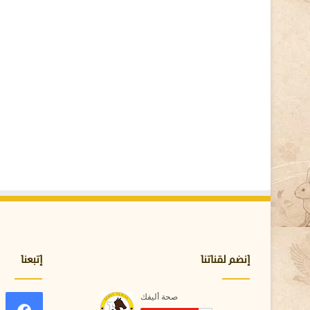
إنضم لقناتنا
إتبعنا