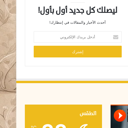
ليصلك كل جديد أول بأول!
أحدث الأخبار والمقالات في إنتظارك!
أ
د
خ
ل
ب
ر
ي
د
ك
ا
ل
إ
ل
ك
الطقس
ت
ر
℃