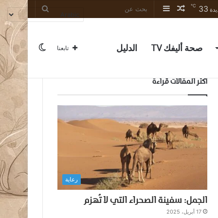
℃
33
مقال
إضافة
بحث
يدة
عشوائي
عمود
عن
جانبي
صحة أليفك TV
الدليل
الوضع
تابعنا
أكثر المقالات قراءة
المظلم
رعاية
الجمل: سفينة الصحراء التي لا تُهزم
17 أبريل، 2025