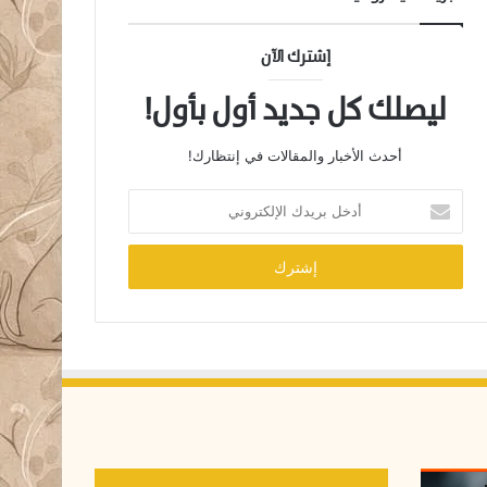
إشترك الآن
ليصلك كل جديد أول بأول!
أحدث الأخبار والمقالات في إنتظارك!
أ
د
خ
ل
ب
ر
ي
د
ك
ا
ل
إ
ل