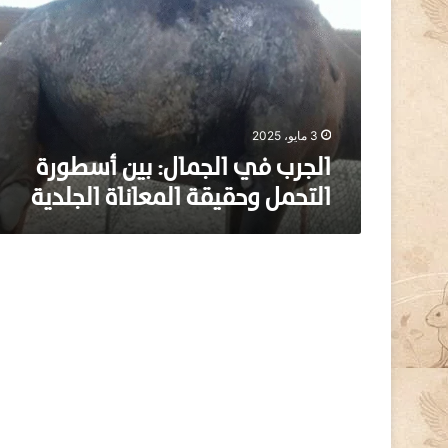
ر
ب
ف
ي
ا
ل
ج
3 مايو، 2025
م
الجرب في الجمال: بين أسطورة
ا
التحمل وحقيقة المعاناة الجلدية
ل
:
ب
ي
ن
أ
س
ط
و
ر
ة
ا