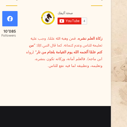
ل
د
ي
ة
10٬085
Followers
زكاة العلم نشره
، فمن وهبه الله علمًا، وجب عليه
تعليمه للناس وعدم كتمانه. كما قال النبي ﷺ:
“من
كتم علمًا ألجمه الله يوم القيامة بلجام من نار”
(رواه
ابن ماجه). فالعلم أمانة، وزكاته تكون بنشره،
وتعليمه، وتطبيقه لما فيه نفع للناس.