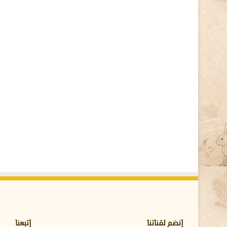
ل
ت
ح
م
ل
و
ح
ق
ي
ق
ة
ا
ل
م
ع
ا
ن
ا
ة
ا
ل
ج
إنضم لقناتنا
إتبعنا