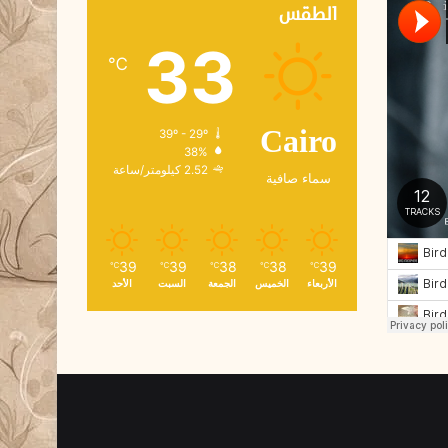
ك
الطقس
ت
33
ر
℃
و
ن
ي
39º - 29º
Cairo
38%
2.52 كيلومتر/ساعة
سماء صافية
39
39
38
38
39
℃
℃
℃
℃
℃
الأربعاء
الخميس
الجمعة
السبت
الأحد