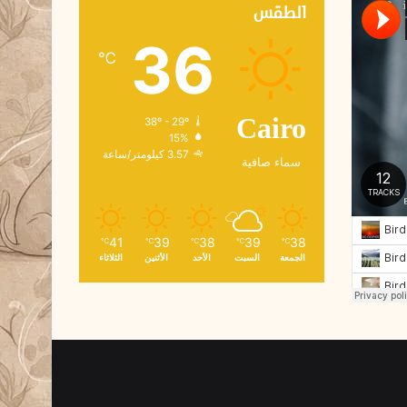
ك
الطقس
ت
36
ر
℃
و
ن
ي
38º - 29º
Cairo
15%
3.57 كيلومتر/ساعة
سماء صافية
41
39
38
39
38
℃
℃
℃
℃
℃
الجمعة
السبت
الأحد
الأثنين
الثلاثاء