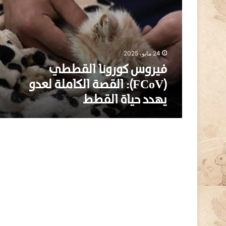
و
س
ك
و
ر
24 مايو، 2025
و
ن
فيروس كورونا القططي
ا
(FCoV): القصة الكاملة لعدو
ا
يهدد حياة القطط
ل
ق
ط
ط
ي
(
F
C
o
V
)
: