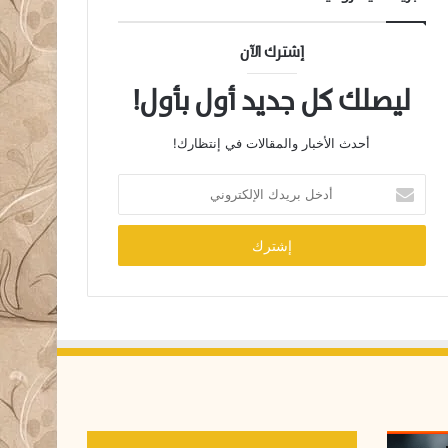
إشترك الآن
ليصلك كل جديد أول بأول!
أحدث الأخبار والمقالات في إنتظارك!
أ
د
خ
ل
ب
ر
ي
د
ك
ا
ل
إ
ل