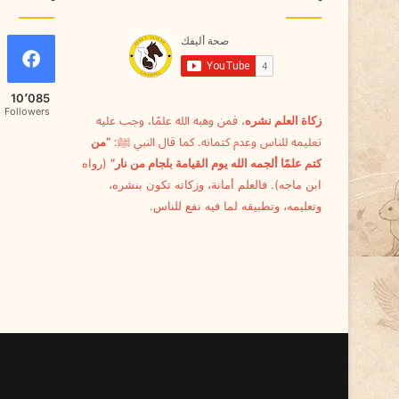
ا
ة
ا
ل
ق
10٬085
ط
Followers
زكاة العلم نشره
، فمن وهبه الله علمًا، وجب عليه
ط
تعليمه للناس وعدم كتمانه. كما قال النبي ﷺ:
“من
كتم علمًا ألجمه الله يوم القيامة بلجام من نار”
(رواه
ابن ماجه). فالعلم أمانة، وزكاته تكون بنشره،
وتعليمه، وتطبيقه لما فيه نفع للناس.