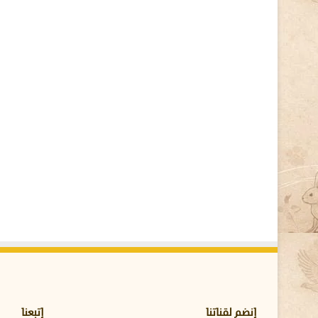
ا
ل
ق
ص
ة
ا
ل
ك
ا
م
ل
ة
ل
ع
د
و
ي
ه
د
د
ح
ي
إنضم لقناتنا
إتبعنا