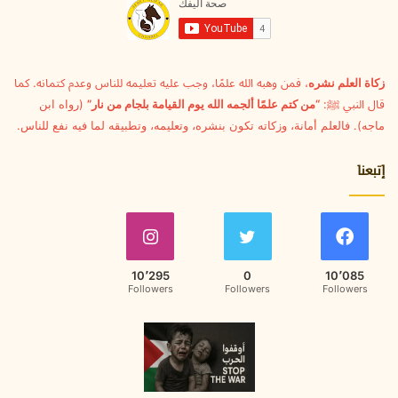
ل
ك
ت
ر
و
زكاة العلم نشره
، فمن وهبه الله علمًا، وجب عليه تعليمه للناس وعدم كتمانه. كما
ن
قال النبي ﷺ:
“من كتم علمًا ألجمه الله يوم القيامة بلجام من نار”
(رواه ابن
ي
ماجه). فالعلم أمانة، وزكاته تكون بنشره، وتعليمه، وتطبيقه لما فيه نفع للناس.
إتبعنا
10٬295
0
10٬085
Followers
Followers
Followers