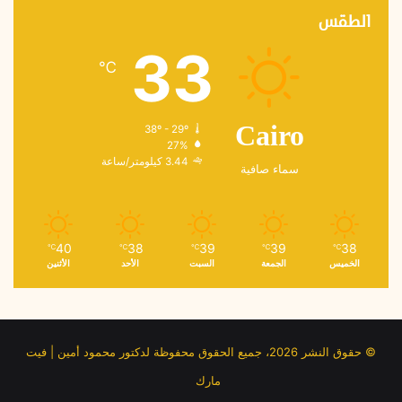
الطقس
33
℃
38º - 29º
Cairo
27%
3.44 كيلومتر/ساعة
سماء صافية
40
38
39
39
38
℃
℃
℃
℃
℃
الخميس
الجمعة
السبت
الأحد
الأثنين
© حقوق النشر 2026، جميع الحقوق محفوظة لدكتور محمود أمين | فيت
مارك