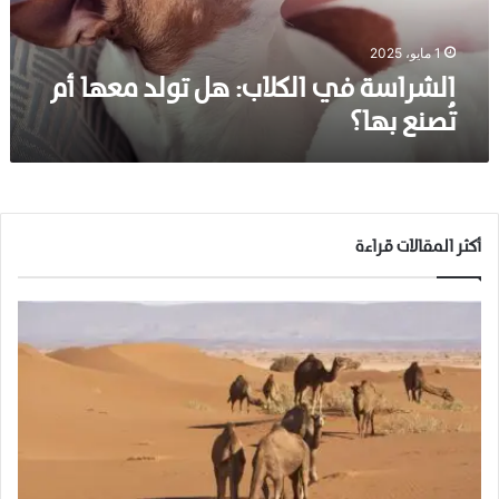
ف
ي
ا
1 مايو، 2025
ل
الشراسة في الكلاب: هل تولد معها أم
ك
تُصنع بها؟
ل
ا
ب
:
ه
ل
أكثر المقالات قراءة
ت
و
ل
د
م
ع
ه
ا
أ
م
تُ