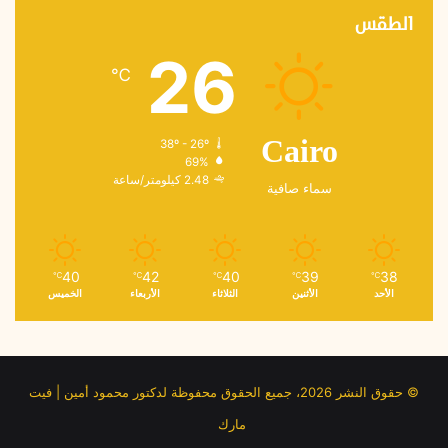
الطقس
26
℃
38º - 26º
Cairo
69%
2.48 كيلومتر/ساعة
سماء صافية
40
42
40
39
38
℃
℃
℃
℃
℃
الأحد
الأثنين
الثلاثاء
الأربعاء
الخميس
© حقوق النشر 2026، جميع الحقوق محفوظة لدكتور محمود أمين | فيت
مارك