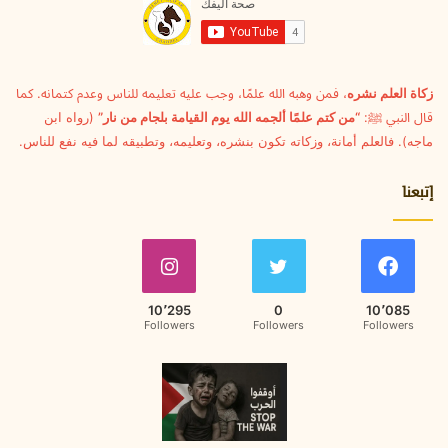
ل
ك
ت
ر
و
زكاة العلم نشره
، فمن وهبه الله علمًا، وجب عليه تعليمه للناس وعدم كتمانه. كما
ن
قال النبي ﷺ:
“من كتم علمًا ألجمه الله يوم القيامة بلجام من نار”
(رواه ابن
ي
ماجه). فالعلم أمانة، وزكاته تكون بنشره، وتعليمه، وتطبيقه لما فيه نفع للناس.
إتبعنا
10٬295
0
10٬085
Followers
Followers
Followers