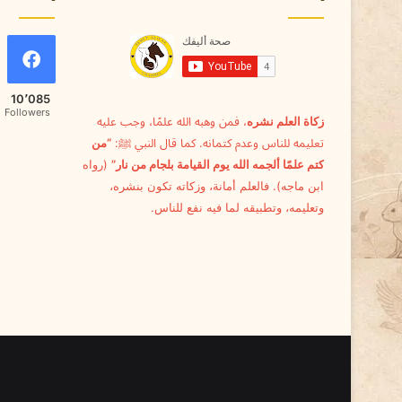
10٬085
Followers
زكاة العلم نشره
، فمن وهبه الله علمًا، وجب عليه
تعليمه للناس وعدم كتمانه. كما قال النبي ﷺ:
“من
كتم علمًا ألجمه الله يوم القيامة بلجام من نار”
(رواه
ابن ماجه). فالعلم أمانة، وزكاته تكون بنشره،
وتعليمه، وتطبيقه لما فيه نفع للناس.