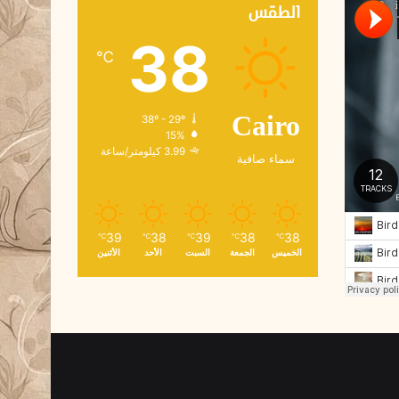
ك
الطقس
ت
38
ر
℃
و
ن
ي
38º - 29º
Cairo
15%
3.99 كيلومتر/ساعة
سماء صافية
39
38
39
38
38
℃
℃
℃
℃
℃
الخميس
الجمعة
السبت
الأحد
الأثنين