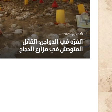
رّ
ه
ف
ي
ا
ل
د
5 مايو، 2025
و
الفرّه في الدواجن: القاتل
ا
المتوحش في مزارع الدجاج
ج
ن
:
ا
ل
ق
ا
ت
ل
ا
ل
م