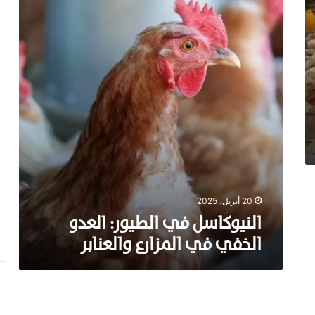
ي
و
ك
ا
س
ل
ف
ي
ا
ل
ط
ي
و
ر
20 أبريل، 2025
:
النيوكاسل في الطيور: العدو
ا
ل
الخفي في المزارع والعنابر
ع
د
و
ا