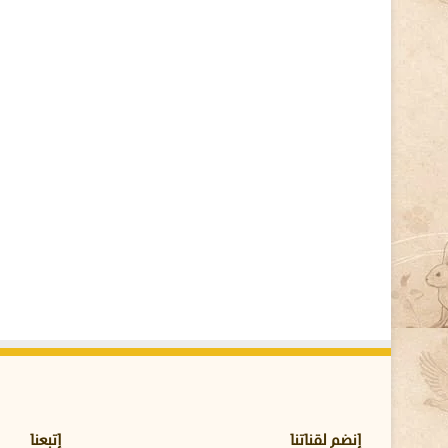
ت
و
ح
ش
ف
ي
م
ز
ا
ر
ع
ا
ل
د
ج
ا
ج
إنضم لقناتنا
إتبعنا