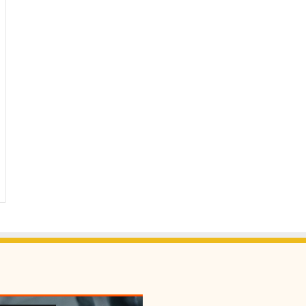
ل
خ
ف
ي
ف
ي
ا
ل
م
ز
ا
ر
ع
و
ا
ل
ع
ن
ا
ب
ر