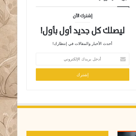
إشترك الآن
ليصلك كل جديد أول بأول!
أحدث الأخبار والمقالات في إنتظارك!
أ
د
خ
ل
ب
ر
ي
د
ك
ا
ل
إ
ل